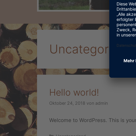
Uncategorized
Hello world!
Oktober 24, 2018
von
admin
Welcome to WordPress. This is your fi
Kategorien